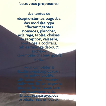
Nous vous proposons :
des tentes de
réception,tentes pagodes,
des modules type
"flextent",tentes
nomades, plancher,
éclairage, tables, chaises
de réception, vaisselle,
fontaines à cocktails,
tables "mange debout",
arche de
cérémonie,
château
gonfl
able...
Pour compléter le
tout,mickaël Supiot vous
permet de profiter
pleinement de spécialités
élaborées
dans une poêle
géante devant vous lors
de vos
événements,
le
tout réalisé avec des
produits frais et locaux.